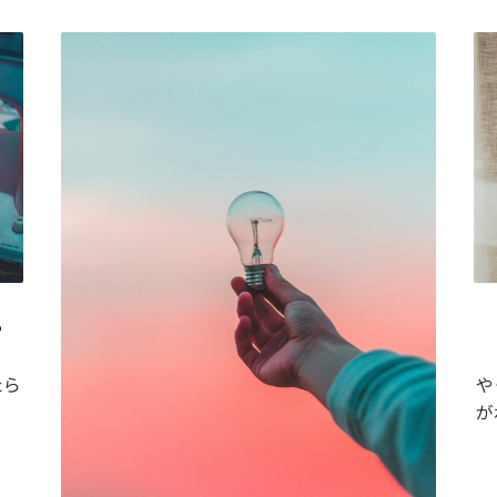
？
たら
や
？
が